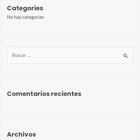
Categories
No hay categorías
B
u
s
c
Comentarios recientes
a
r
p
o
r
Archivos
: